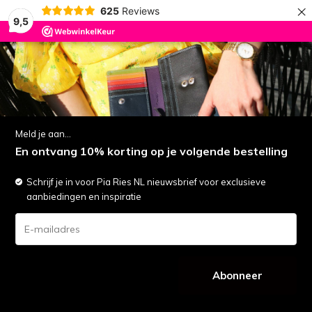
×
625
Reviews
9,5
0
LET OP: Vakantie | Alle bestellingen worden maandag 17 augustus verzonden
menu
zoeken
inloggen
wishlist
winkelwagen
Meld je aan...
Pia Ries - Schoudertas/Crossbody Isoria 6008
En ontvang 10% korting op je volgende bestelling
Tropical Leer - Multicolor
(6)
Vergelijk
Aan verlanglijst toevoegen
Schrijf je in voor Pia Ries NL nieuwsbrief voor exclusieve
aanbiedingen en inspiratie
Abonneer