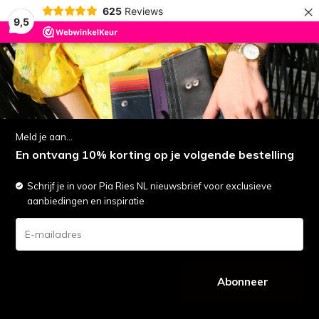
×
625
Reviews
9,5
0
LET OP: Vakantie | Alle bestellingen worden maandag 17 augustus verzonden
menu
zoeken
inloggen
wishlist
winkelwagen
Meld je aan...
ELLA
(5)
En ontvang 10% korting op je volgende bestelling
Filters
Sorteren op:
Schrijf je in voor Pia Ries NL nieuwsbrief voor exclusieve
aanbiedingen en inspiratie
SALE
-31%
SALE
-27%
Abonneer