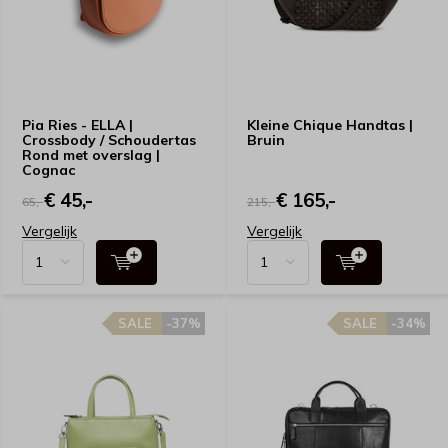
Pia Ries - ELLA |
Kleine Chique Handtas |
Crossbody / Schoudertas
Bruin
Rond met overslag |
Cognac
€ 45,-
€ 165,-
65,-
215,-
Vergelijk
Vergelijk
SALE
-37%
SALE
-34%