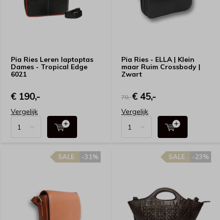
Pia Ries Leren laptoptas
Pia Ries - ELLA | Klein
Dames - Tropical Edge
maar Ruim Crossbody |
6021
Zwart
€ 190,-
€ 45,-
70,-
Vergelijk
Vergelijk
SALE
-31%
SALE
-23%