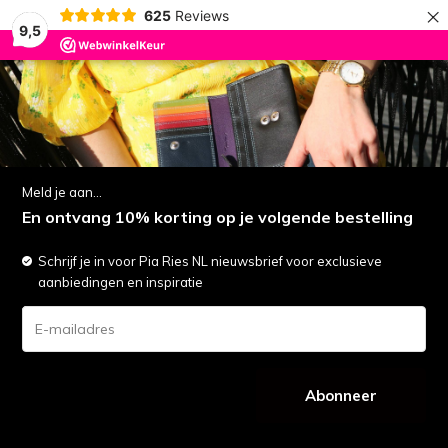
×
625
Reviews
9,5
0
LET OP: Vakantie | Alle bestellingen worden maandag 17 augustus verzonden
menu
zoeken
inloggen
wishlist
winkelwagen
Meld je aan...
Tassen
(14)
En ontvang 10% korting op je volgende bestelling
Filters
Sorteren op:
Schrijf je in voor Pia Ries NL nieuwsbrief voor exclusieve
aanbiedingen en inspiratie
SALE
-25%
SALE
-25%
Abonneer