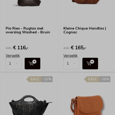
Pia Ries - Rugtas met
Kleine Chique Handtas |
overslag Washed - Bruin
Cognac
€ 116,-
€ 165,-
155,-
215,-
Vergelijk
Vergelijk
SALE
-23%
SALE
-36%