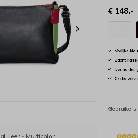
€ 148,-
Vrolijke kle
Zacht kalfs
Deens desig
Gratis verz
Gebruikers
l Leer - Multicolor