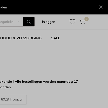
onden
0
tegorieën
Inloggen
HOUD & VERZORGING
SALE
kantie | Alle bestellingen worden maandag 17
zonden
:
6028 Tropical