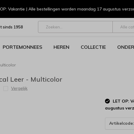
OP: Vakantie | Alle bestellingen worden maandag 17 augustus verz
t sinds 1958
Alle ca
PORTEMONNEES
HEREN
COLLECTIE
ONDER
ulticolor
al Leer - Multicolor
Vergelijk
LET OP: Va
augustus ver
Artikelcode