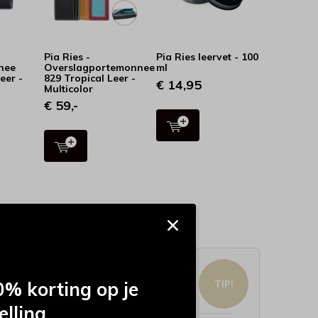
Pia Ries -
Pia Ries leervet - 100
nee
Overslagportemonnee
ml
eer -
829 Tropical Leer -
€ 14,95
Multicolor
€ 59,-
vet
% korting op je
TIP!
Ries leervet - 100 ml
elling