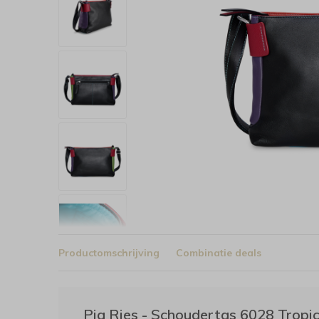
Productomschrijving
Combinatie deals
Pia Ries - Schoudertas 6028 Tropica