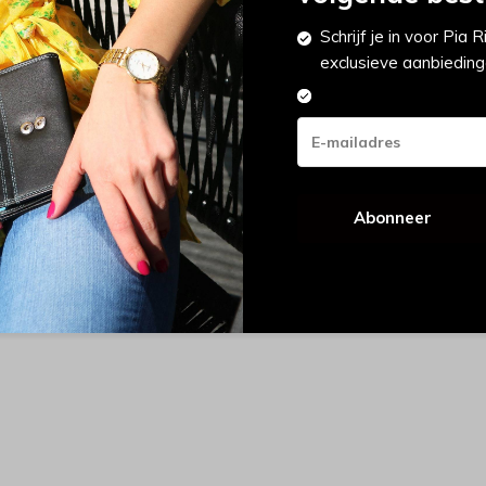
Normaa
Schrijf je in voor Pia
Je besp
exclusieve aanbieding
Totaa
rvet -
Abonneer