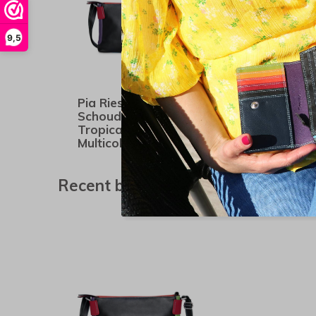
9,5
Pia Ries -
Pia Ries lee
Schoudertas 6028
100 ml
Tropical Leer -
Multicolor
Recent bekeken