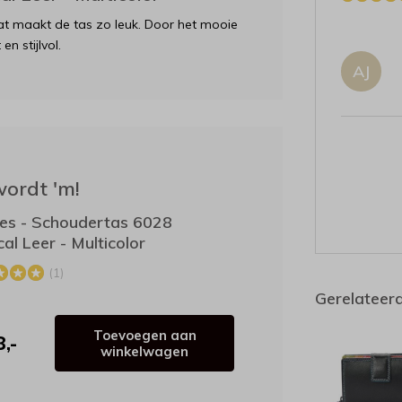
dat maakt de tas zo leuk. Door het mooie
en stijlvol.
AJ
wordt 'm!
ies - Schoudertas 6028
al Leer - Multicolor
(1)
Gerelateer
Toevoegen aan
,-
winkelwagen