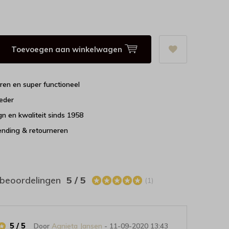
Toevoegen aan winkelwagen
uren en super functioneel
leder
n en kwaliteit sinds 1958
ending & retourneren
 beoordelingen
5 / 5
(1)
5 / 5
Door
Agnieta Jansen
- 11-09-2020 13:43