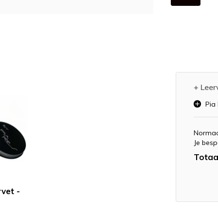
+ Leer
Pia 
Normaa
Je besp
Totaa
rvet -