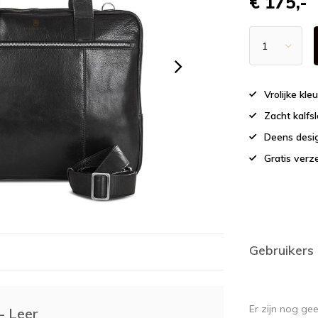
€ 175,-
Vrolijke kle
Zacht kalfs
Deens desig
Gratis verz
Gebruikers
Er zijn nog ge
- Leer