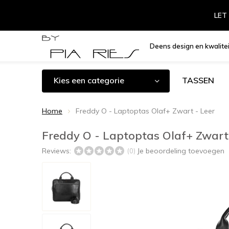
LET 
Deens design en kwalitei
Kies een categorie
TASSEN
Home
Freddy O - Laptoptas Olaf+ Zwart - Leer
Freddy O - Laptoptas Olaf+ Zwart
Reviews:
Je beoordeling toevoegen
(0)