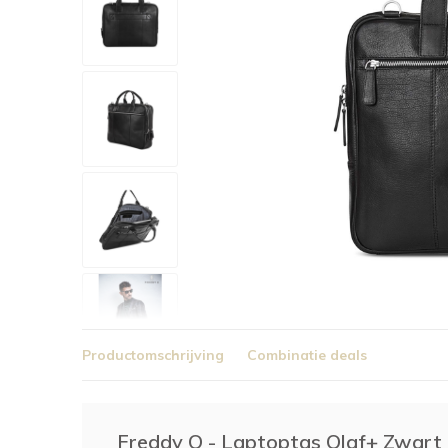
Productomschrijving
Combinatie deals
Freddy O - Laptoptas Olaf+ Zwart 