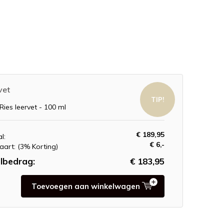
vet
TIP!
Ries leervet - 100 ml
€ 189,95
l:
€ 6,-
aart:
(3% Korting)
lbedrag:
€ 183,95
Toevoegen aan winkelwagen