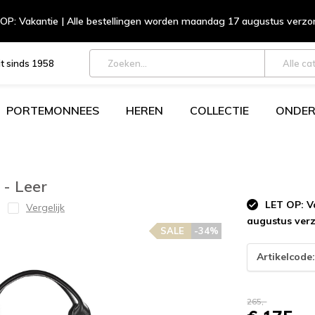
OP: Vakantie | Alle bestellingen worden maandag 17 augustus verz
t sinds 1958
Alle ca
PORTEMONNEES
HEREN
COLLECTIE
ONDER
 - Leer
LET OP: Va
Vergelijk
augustus ver
SALE
-34%
Artikelcode
265,-