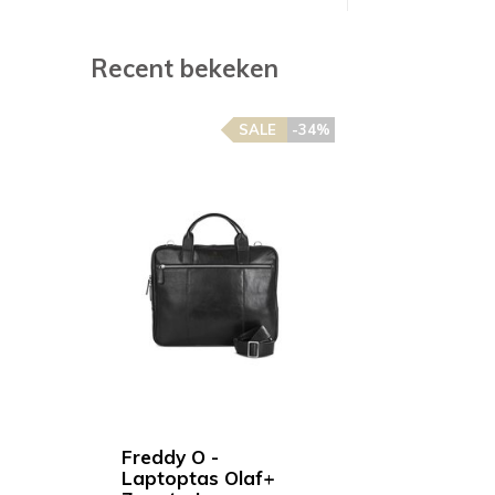
Recent bekeken
SALE
-34%
Freddy O -
Laptoptas Olaf+