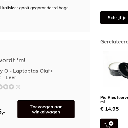
el kalfsleer gooit gegarandeerd hoge
Schrijf j
Gerelateer
wordt 'm!
y O - Laptoptas Olaf+
 - Leer
(0)
Pia Ries leerv
ml
Toevoegen aan
€ 14,95
,-
winkelwagen