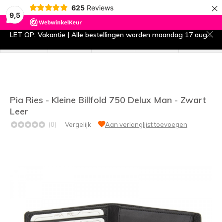
×
625
Reviews
9,5
0
LET OP: Vakantie | Alle bestellingen worden maandag 17 augustus verzonden
menu
zoeken
inloggen
wishlist
winkelwagen
Pia Ries - Kleine Billfold 750 Delux Man - Zwart
Leer
(0)
Vergelijk
Aan verlanglijst toevoegen